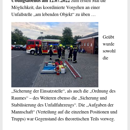
Übungsabends am 12.07.2022
zum ersten Mal die
Möglichkeit, das koordinierte Vorgehen an einer
Unfallstelle „am lebenden Objekt“ zu üben …
Geübt
wurde
sowohl
die
„Sicherung der Einsatzstelle“, als auch die „Ordnung des
Raumes“ – des Weiteren ebenso die „Sicherung und
Stabilisierung des Unfallfahrzeugs“. Die „Aufgaben der
Mannschaft“ (Verteilung auf die einzelnen Positionen und
Trupps) war Gegenstand des theoretischen Teils vorweg.